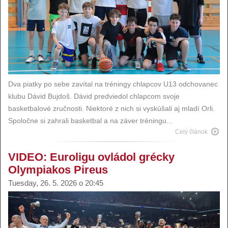
Dva piatky po sebe zavítal na tréningy chlapcov U13 odchovanec
klubu Dávid Bujdoš. Dávid predviedol chlapcom svoje
basketbalové zručnosti. Niektoré z nich si vyskúšali aj mladí Orli.
Spoločne si zahrali basketbal a na záver tréningu...
Celý článok
VIDEO: Euroligu ovládol grécky
Olympiakos Pireus
Tuesday, 26. 5. 2026 o 20:45