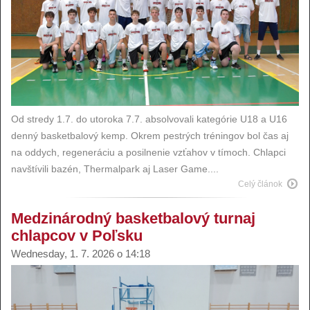
Od stredy 1.7. do utoroka 7.7. absolvovali kategórie U18 a U16
denný basketbalový kemp. Okrem pestrých tréningov bol čas aj
na oddych, regeneráciu a posilnenie vzťahov v tímoch. Chlapci
navštívili bazén, Thermalpark aj Laser Game....
Celý článok
Medzinárodný basketbalový turnaj
chlapcov v Poľsku
Wednesday, 1. 7. 2026 o 14:18