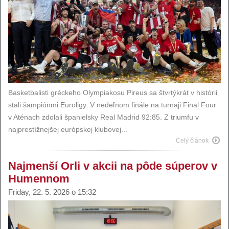
Basketbalisti gréckeho Olympiakosu Pireus sa štvrtýkrát v histórii
stali šampiónmi Euroligy. V nedeľnom finále na turnaji Final Four
v Aténach zdolali španielsky Real Madrid 92:85. Z triumfu v
najprestížnejšej európskej klubovej...
Celý článok
Najmenší Orli v akcii na pôde súperov v
Humennom
Friday, 22. 5. 2026 o 15:32