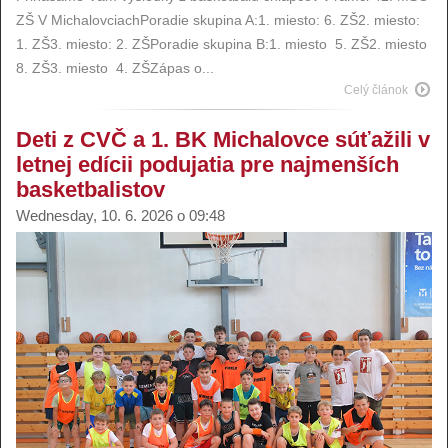
ZŠ V MichalovciachPoradie skupina A:1. miesto: 6. ZŠ2. miesto:
1. ZŠ3. miesto: 2. ZŠPoradie skupina B:1. miesto 5. ZŠ2. miesto
8. ZŠ3. miesto 4. ZŠZápas o...
Celý článok
Deti z CVČ a 1. BK Michalovce súťažili v
letnej edícii podujatia pre najmenších
basketbalistov
Wednesday, 10. 6. 2026 o 09:48