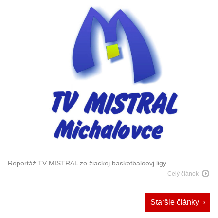
Reportáž TV MISTRAL zo žiackej basketbaloevj ligy
Celý článok
Staršie články ›