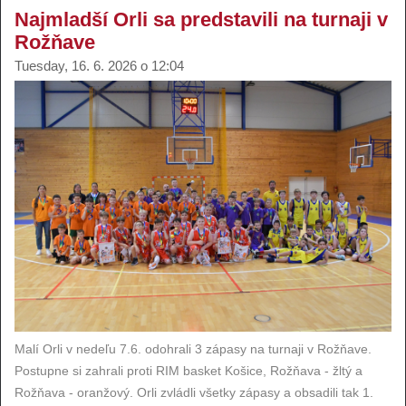
Najmladší Orli sa predstavili na turnaji v
Rožňave
Tuesday, 16. 6. 2026 o 12:04
Malí Orli v nedeľu 7.6. odohrali 3 zápasy na turnaji v Rožňave.
Postupne si zahrali proti RIM basket Košice, Rožňava - žltý a
Rožňava - oranžový. Orli zvládli všetky zápasy a obsadili tak 1.