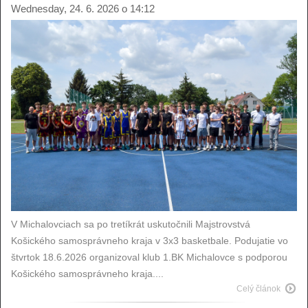
Wednesday, 24. 6. 2026 o 14:12
V Michalovciach sa po tretíkrát uskutočnili Majstrovstvá
Košického samosprávneho kraja v 3x3 basketbale. Podujatie vo
štvrtok 18.6.2026 organizoval klub 1.BK Michalovce s podporou
Košického samosprávneho kraja....
Celý článok