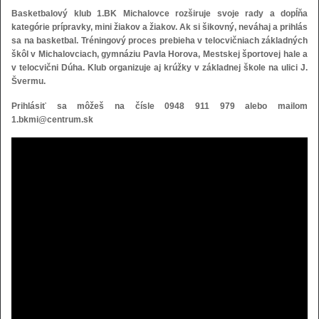
Basketbalový klub 1.BK Michalovce rozširuje svoje rady a dopĺňa
kategórie prípravky, mini žiakov a žiakov. Ak si šikovný, neváhaj a prihlás
sa na basketbal. Tréningový proces prebieha v telocvičniach základných
škôl v Michalovciach, gymnáziu Pavla Horova, Mestskej športovej hale a
v telocvični Dúha. Klub organizuje aj krúžky v základnej škole na ulici J.
Švermu.
Prihlásiť sa môžeš na čísle 0948 911 979 alebo mailom
1.bkmi@centrum.sk