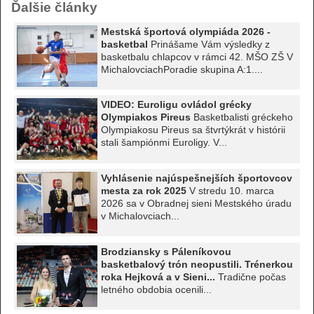
Ďalšie články
Mestská športová olympiáda 2026 -
basketbal
Prinášame Vám výsledky z
basketbalu chlapcov v rámci 42. MŠO ZŠ V
MichalovciachPoradie skupina A:1....
VIDEO: Euroligu ovládol grécky
Olympiakos Pireus
Basketbalisti gréckeho
Olympiakosu Pireus sa štvrtýkrát v histórii
stali šampiónmi Euroligy. V...
Vyhlásenie najúspešnejších športovcov
mesta za rok 2025
V stredu 10. marca
2026 sa v Obradnej sieni Mestského úradu
v Michalovciach...
Brodziansky s Páleníkovou
basketbalový trón neopustili. Trénerkou
roka Hejková a v Sieni...
Tradične počas
letného obdobia ocenili...