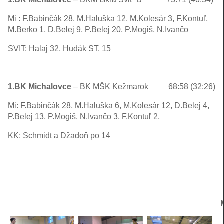
Mi : F.Babinčák 28, M.Haluška 12, M.Kolesár 3, F.Kontuľ,
M.Berko 1, D.Belej 9, P.Belej 20, P.Mogiš, N.Ivančo
SVIT: Halaj 32, Hudák ST. 15
1.BK Michalovce
– BK MŠK Kežmarok
68:58 (32:26)
Mi: F.Babinčák 28, M.Haluška 6, M.Kolesár 12, D.Belej 4,
P.Belej 13, P.Mogiš, N.Ivančo 3, F.Kontuľ 2,
KK: Schmidt a Džadoň po 14