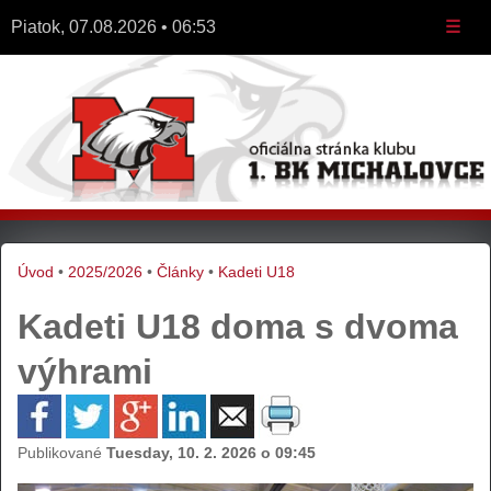
Piatok, 07.08.2026 • 06:53
☰
Úvod
•
2025/2026
•
Články
•
Kadeti U18
Kadeti U18 doma s dvoma
výhrami
Publikované
Tuesday, 10. 2. 2026 o 09:45