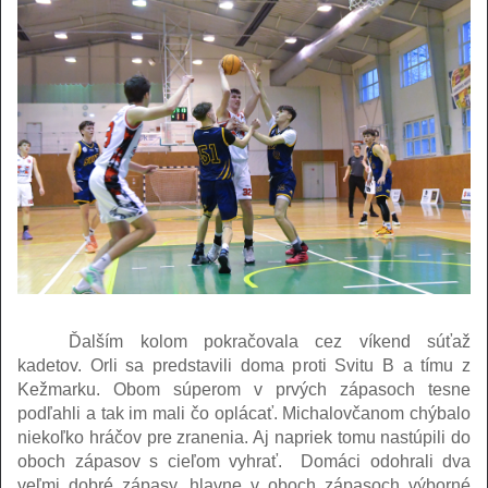
Ďalším kolom pokračovala cez víkend súťaž
kadetov. Orli sa predstavili doma proti Svitu B a tímu z
Kežmarku. Obom súperom v prvých zápasoch tesne
podľahli a tak im mali čo oplácať. Michalovčanom chýbalo
niekoľko hráčov pre zranenia. Aj napriek tomu nastúpili do
oboch zápasov s cieľom vyhrať.
Domáci odohrali dva
veľmi dobré zápasy, hlavne v oboch zápasoch výborné