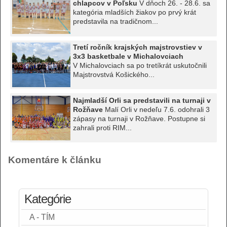
chlapcov v Poľsku
V dňoch 26. - 28.6. sa
kategória mladších žiakov po prvý krát
predstavila na tradičnom...
Tretí ročník krajských majstrovstiev v
3x3 basketbale v Michalovciach
V Michalovciach sa po tretíkrát uskutočnili
Majstrovstvá Košického...
Najmladší Orli sa predstavili na turnaji v
Rožňave
Malí Orli v nedeľu 7.6. odohrali 3
zápasy na turnaji v Rožňave. Postupne si
zahrali proti RIM...
Komentáre k článku
Kategórie
A - TÍM