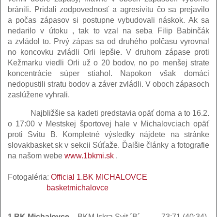
bránili. Pridali zodpovednosť a agresivitu čo sa prejavilo
a počas zápasov si postupne vybudovali náskok. Ak sa
nedarilo v útoku , tak to vzal na seba Filip Babinčák
a zvládol to. Prvý zápas sa od druhého polčasu vyrovnal
no koncovku zvládli Orli lepšie. V druhom zápase proti
Kežmarku viedli Orli už o 20 bodov, no po menšej strate
koncentrácie súper stiahol. Napokon však domáci
nedopustili stratu bodov a záver zvládli. V oboch zápasoch
zaslúžene vyhrali.
Najbližšie sa kadeti predstavia opäť doma a to 16.2.
o 17:00 v Mestskej športovej hale v Michalovciach opäť
proti Svitu B. Kompletné výsledky nájdete na stránke
slovakbasket.sk v sekcii Súťaže. Ďalšie články a fotografie
na našom webe
www.1bkmi.sk
.
Fotogaléria:
Official 1.BK MICHALOVCE
basketmichalovce
1.BK Michalovce
– BKM Iskra Svit ´B´
73:71 (40:34)